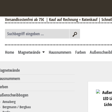
 Hauptinhalt springen
Zur Suche springen
Zur Hauptnavigation springen
Versandkostenfrei ab 75€
| Kauf auf Rechnung + Ratenkauf | Schnelle
Home
Magnetwände
Hausnummern
Farben
Außenschwib
agnetwände
ausnummern
arben
ußenschwibbogen
Annaberg
Bergmann / Bergbau