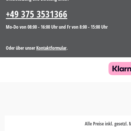
einer W
passende
+49 375 3531366
unter Kat
nur für d
Mo-Do von 08:00 - 16:00 Uhr und Fr von 8:00 - 15:00 Uhr
Meter u
Oder über unser
Kontaktformular
.
Alle Preise inkl. gesetzl