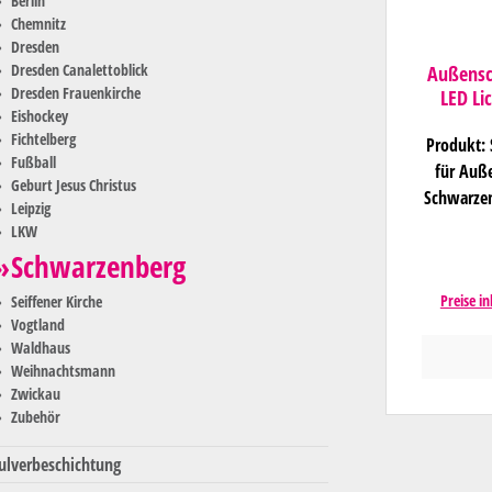
Berlin
Chemnitz
Dresden
Dresden Canalettoblick
Außensc
Dresden Frauenkirche
LED Li
Eishockey
Licht
Fichtelberg
Produkt: 
Fußball
für Auße
Geburt Jesus Christus
Schwarzen
Leipzig
9005) gl
LKW
gerne auf
Schwarzenberg
1000 x 50
Preise i
Seiffener Kirche
ca. 2,5 
Vogtland
(im Ve
Waldhaus
Versandko
Weihnachtsmann
/ Lief
Zwickau
Lichterb
Zubehör
Grundie
Korrosio
ulverbeschichtung
RAL 9